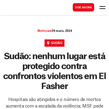
B
s
DOE AGORA
u
c
s
a
c
r
Notícias
29 maio, 2024
a
r
SUDÃO
Sudão: nenhum lugar está
protegido contra
confrontos violentos em El
Fasher
Hospitais são atingidos e o número de mortos
aumenta com a escalada da violência; MSF pede