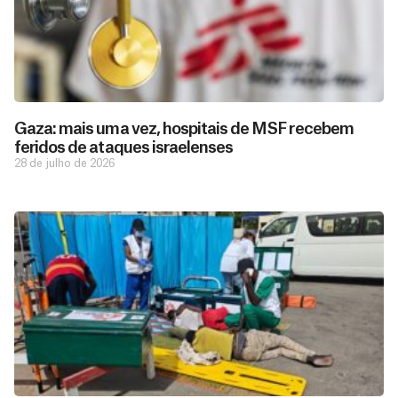
Gaza: mais uma vez, hospitais de MSF recebem
feridos de ataques israelenses
28 de julho de 2026
D
São as
doações
o
constantes
a