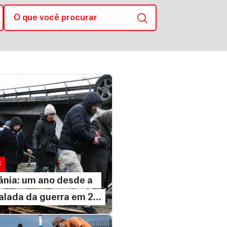
24 fevereiro, 2023
ia: um ano desde a
ada da guerra em 20
F
ânia: um ano desde a
LEIA MAIS
alada da guerra em 20
os