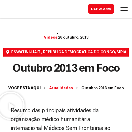
B
s
DOE AGORA
u
c
s
a
c
r
Vídeos
28 outubro, 2013
a
r
ESWATINI
,
HAITI
,
REPÚBLICA DEMOCRÁTICA DO CONGO
,
SÍRIA
Outubro 2013 em Foco
VOCÊ ESTÁ AQUI
Atualidades
Outubro 2013 em Foco
Resumo das principais atividades da
organização médico humanitária
internacional Médicos Sem Fronteiras ao