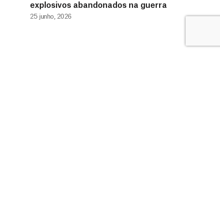
explosivos abandonados na guerra
25 junho, 2026
0800 9410808 (Gratuito)
doador@msf.org.br
Av. República do Chile , 230, Rio de Janeiro – RJ
OUTROS SITES MSF
Selecione o país