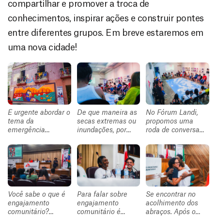
compartilhar e promover a troca de
conhecimentos, inspirar ações e construir pontes
entre diferentes grupos. Em breve estaremos em
uma nova cidade!
É urgente abordar o
De que maneira as
No Fórum Landi,
tema da
secas extremas ou
propomos uma
emergência
inundações, por
roda de conversa
climática e seus
exemplo, podem
para discutirmos
impactos. A crise
afetar a saúde das
sobre as
climática também
pessoas? Por que a
consequências
é uma crise de
emergência
imediatas e
saúde. Para ilustrar
climática é
duradouras da crise
essa mensagem
também uma crise
climática sobre a
necessária,
de saúde? O que
saúde das pessoas.
Você sabe o que é
Para falar sobre
Se encontrar no
convidamos a
podemos fazer hoje
Para isso,
engajamento
engajamento
acolhimento dos
artista visual
para contribuir para
convidamos Lúcia
comunitário?
comunitário é
abraços. Após o