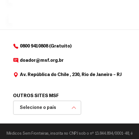
e
doadores
a
de
MSF....
d
o
d
o
a
0800 9410808 (Gratuito)
d
o
doador@msf.org.br
r
Av. República do Chile , 230, Rio de Janeiro – RJ
OUTROS SITES MSF
Selecione o país
Médicos Sem Fronteiras, inscrita no CNPJ sob o nº 13.844.894/0001-48, é