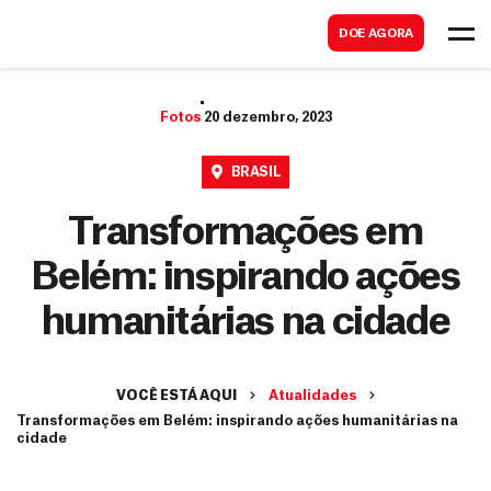
B
s
DOE AGORA
u
c
s
a
c
Fotos
20 dezembro, 2023
r
a
BRASIL
r
Transformações em
Belém: inspirando ações
humanitárias na cidade
VOCÊ ESTÁ AQUI
Atualidades
Transformações em Belém: inspirando ações humanitárias na
cidade