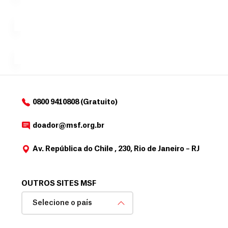
c
Á
Espaço
que
exclusivo
a
r
desejar....
para
e
doadores
a
de
MSF....
d
o
d
o
a
0800 9410808 (Gratuito)
d
o
doador@msf.org.br
r
Av. República do Chile , 230, Rio de Janeiro – RJ
OUTROS SITES MSF
Selecione o país