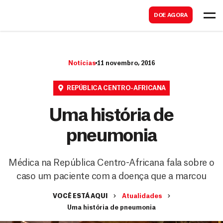
B
s
DOE AGORA
u
c
s
a
c
r
Notícias
11 novembro, 2016
a
r
REPÚBLICA CENTRO-AFRICANA
Uma história de
pneumonia
Médica na República Centro-Africana fala sobre o
caso um paciente com a doença que a marcou
VOCÊ ESTÁ AQUI
Atualidades
Uma história de pneumonia