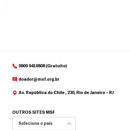
MSF....
d
o
d
o
a
d
o
r
0800 9410808 (Gratuito)
doador@msf.org.br
Av. República do Chile , 230, Rio de Janeiro – RJ
OUTROS SITES MSF
Selecione o país