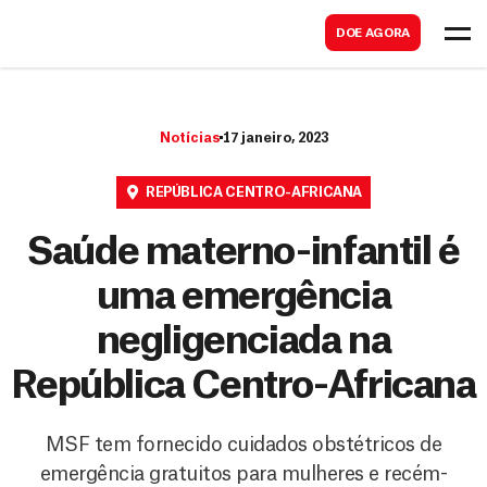
B
s
DOE AGORA
u
c
s
a
c
r
Notícias
17 janeiro, 2023
a
r
REPÚBLICA CENTRO-AFRICANA
Saúde materno-infantil é
uma emergência
negligenciada na
República Centro-Africana
MSF tem fornecido cuidados obstétricos de
emergência gratuitos para mulheres e recém-