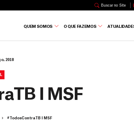
Buscar no Site
QUEM SOMOS
O QUE FAZEMOS
ATUALIDADE
o, 2018
L
raTB I MSF
#TodosContraTB I MSF