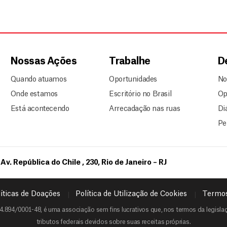
Nossas Ações
Trabalhe
D
Quando atuamos
Oportunidades
No
Onde estamos
Escritório no Brasil
Op
Está acontecendo
Arrecadação nas ruas
Di
Pe
Av. República do Chile , 230, Rio de Janeiro – RJ
íticas de Doações
Política de Utilização de Cookies
Termos
4.894/0001-48, é uma associação sem fins lucrativos que, nos termos da legislaçã
tributos federais devidos sobre suas receitas próprias.