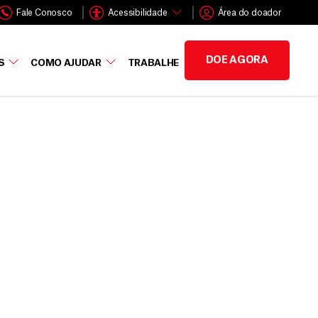
Fale Conosco
Acessibilidade
Área do doador
DOE AGORA
S
COMO AJUDAR
TRABALHE