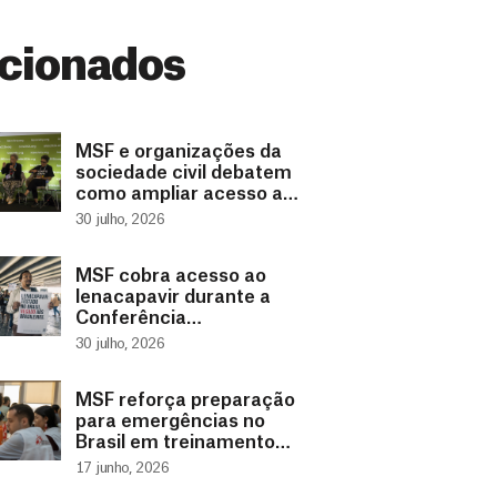
cionados
MSF e organizações da
sociedade civil debatem
como ampliar acesso a
medicamento
30 julho, 2026
revolucionário de
prevenção ao HIV
MSF cobra acesso ao
lenacapavir durante a
Conferência
Internacional de AIDS
30 julho, 2026
2026
MSF reforça preparação
para emergências no
Brasil em treinamento
com a Força Nacional do
17 junho, 2026
SUS