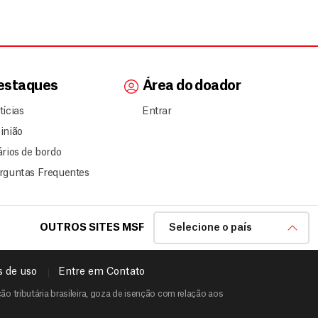
estaques
Área do doador
tícias
Entrar
inião
ários de bordo
rguntas Frequentes
OUTROS SITES MSF
Selecione o país
 de uso
Entre em Contato
o tributária brasileira, goza de isenção com relação aos