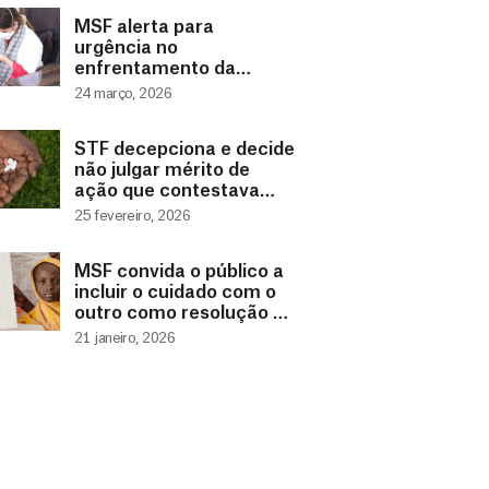
MSF alerta para
urgência no
enfrentamento da
tuberculose infantil
24 março, 2026
STF decepciona e decide
não julgar mérito de
ação que contestava
concessão automática
25 fevereiro, 2026
de patentes (pipeline)
MSF convida o público a
incluir o cuidado com o
outro como resolução de
ano novo
21 janeiro, 2026