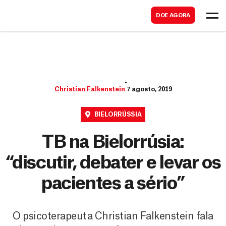
B
s
DOE AGORA
u
c
s
a
c
r
a
r
Christian Falkenstein
7 agosto, 2019
BIELORRÚSSIA
TB na Bielorrúsia:
“discutir, debater e levar os
pacientes a sério”
O psicoterapeuta Christian Falkenstein fala