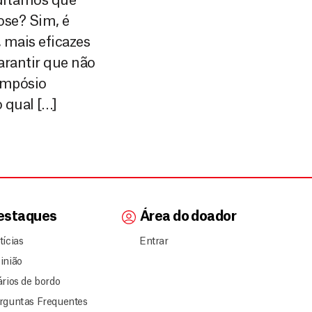
ditamos que
ose? Sim, é
 mais eficazes
arantir que não
simpósio
 qual […]
estaques
Área do doador
tícias
Entrar
inião
ários de bordo
rguntas Frequentes