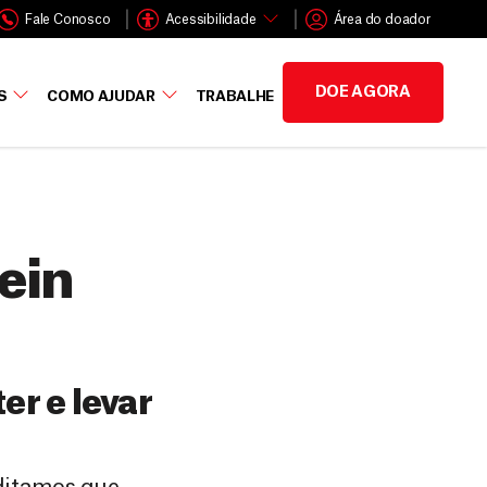
Fale Conosco
Acessibilidade
Área do doador
DOE AGORA
S
COMO AJUDAR
TRABALHE
ein
er e levar