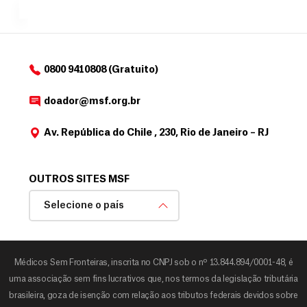
o
d
o
a
0800 9410808 (Gratuito)
d
o
doador@msf.org.br
r
Av. República do Chile , 230, Rio de Janeiro – RJ
OUTROS SITES MSF
Selecione o país
Médicos Sem Fronteiras, inscrita no CNPJ sob o nº 13.844.894/0001-48, é
uma associação sem fins lucrativos que, nos termos da legislação tributária
brasileira, goza de isenção com relação aos tributos federais devidos sobre