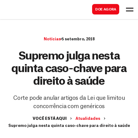
B
s
DOE AGORA
u
c
s
a
c
r
Notícias
5 setembro, 2018
a
r
Supremo julga nesta
quinta caso-chave para
direito à saúde
Corte pode anular artigos da Lei que limitou
concorrência com genéricos
VOCÊ ESTÁ AQUI
Atualidades
Supremo julga nesta quinta caso-chave para direito à saúde