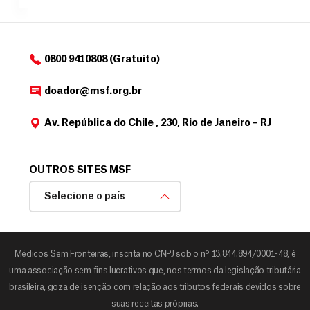
o
d
o
a
0800 9410808 (Gratuito)
d
o
doador@msf.org.br
r
Av. República do Chile , 230, Rio de Janeiro – RJ
OUTROS SITES MSF
Selecione o país
Médicos Sem Fronteiras, inscrita no CNPJ sob o nº 13.844.894/0001-48, é
uma associação sem fins lucrativos que, nos termos da legislação tributária
brasileira, goza de isenção com relação aos tributos federais devidos sobre
suas receitas próprias.