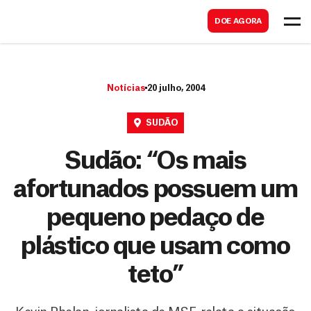
B
s
DOE AGORA
u
c
s
a
c
r
Notícias
20 julho, 2004
a
r
SUDÃO
Sudão: “Os mais
afortunados possuem um
pequeno pedaço de
plástico que usam como
teto”