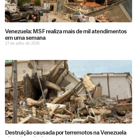
Venezuela: MSF realiza mais de mil atendimentos
em uma semana
17 de julho de 2026
D
São as
doações
o
constantes
a
de pessoas
ç
como você
Destruição causada por terremotos na Venezuela
que nos