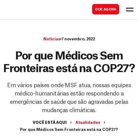
B
s
DOE AGORA
u
c
s
a
c
r
Notícias
7 novembro, 2022
a
r
Por que Médicos Sem
Fronteiras está na COP27?
Em vários países onde MSF atua, nossas equipes
médico-humanitárias estão respondendo a
emergências de saúde que são agravadas pelas
mudanças climáticas.
VOCÊ ESTÁ AQUI
Atualidades
Por que Médicos Sem Fronteiras está na COP27?