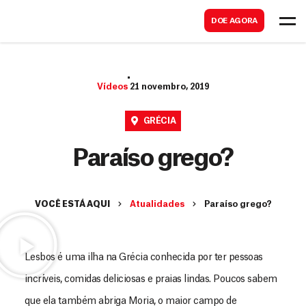
B
s
DOE AGORA
u
c
s
a
c
r
Vídeos
21 novembro, 2019
a
r
GRÉCIA
Paraíso grego?
VOCÊ ESTÁ AQUI
Atualidades
Paraíso grego?
Lesbos é uma ilha na Grécia conhecida por ter pessoas
incríveis, comidas deliciosas e praias lindas. Poucos sabem
que ela também abriga Moria, o maior campo de