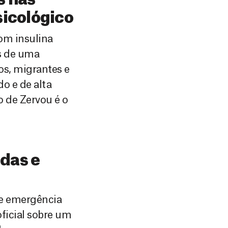
s nas
sicológico
om insulina
es de uma
dos, migrantes e
do e de alta
o de Zervou é o
das e
de emergência
ficial sobre um