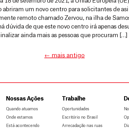
a 18 de setembro de 2021, a União Europeia (UE)
 abriram um novo centro para solicitantes de as
mente remoto chamado Zervou, na ilha de Samos,
á dúvida de que este novo centro irá apenas de
nalizar ainda mais as pessoas que procuram […]
←
mais antigo
Nossas Ações
Trabalhe
D
Quando atuamos
Oportunidades
No
Onde estamos
Escritório no Brasil
Op
Está acontecendo
Arrecadação nas ruas
Di