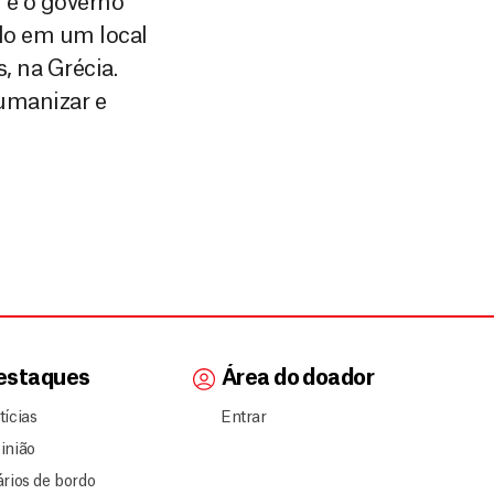
 e o governo
ilo em um local
 na Grécia.
sumanizar e
estaques
Área do doador
tícias
Entrar
inião
ários de bordo