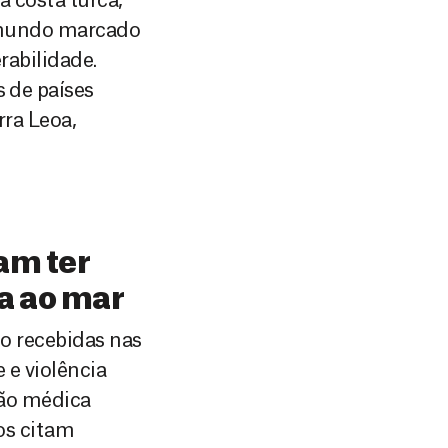
 costa turca,
 mundo marcado
rabilidade.
 de países
rra Leoa,
tam ter
ta ao mar
o recebidas nas
e violência
ção médica
os citam