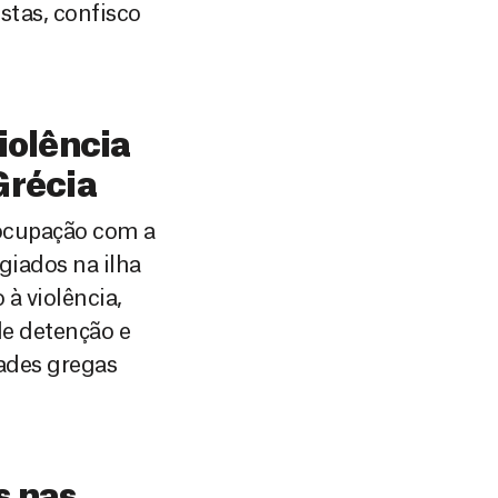
stas, confisco
iolência
Grécia
eocupação com a
giados na ilha
 à violência,
de detenção e
dades gregas