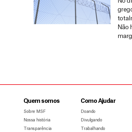
No di
grego
total
Não h
margi
Quem somos
Como Ajudar
Sobre MSF
Doando
Nossa história
Divulgando
Transparência
Trabalhando