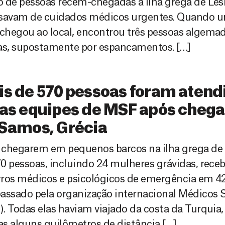
 de pessoas recém-chegadas à ilha grega de Les
isavam de cuidados médicos urgentes. Quando u
hegou ao local, encontrou três pessoas algemad
as, supostamente por espancamentos. […]
s de 570 pessoas foram atend
as equipes de MSF após chegad
 Samos, Grécia
 chegarem em pequenos barcos na ilha grega de
0 pessoas, incluindo 24 mulheres grávidas, rece
ros médicos e psicológicos de emergência em 42
assado pela organização internacional Médicos 
. Todas elas haviam viajado da costa da Turquia, 
s alguns quilômetros de distância […]