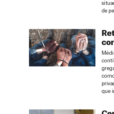
situa
de pe
Ret
con
Médic
contí
grega
como 
priva
que i