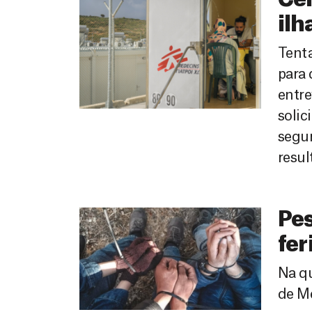
Cen
ilh
Tent
para 
entre
solic
segur
resul
Pe
fer
Na qu
de Mé