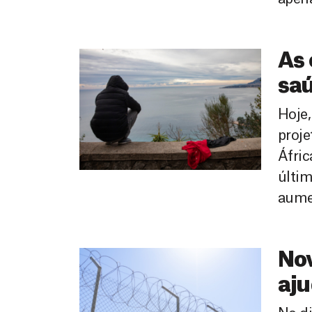
As 
sa
Hoje,
proje
Áfric
últim
aume
No
aju