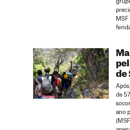
grupo
prec
MSF c
ferid
Mai
pel
de
Após
de 57
socor
ano p
(MSF)
apena