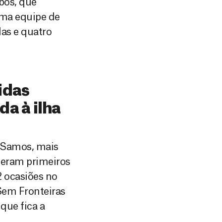
bos, que
ma equipe de
as e quatro
idas
a à ilha
 Samos, mais
beram primeiros
 ocasiões no
Sem Fronteiras
que fica a