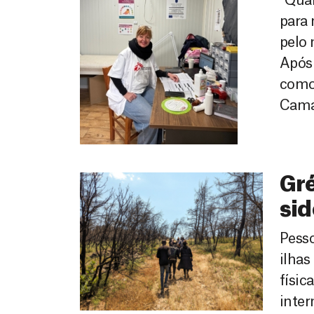
“Quan
para
pelo 
Após
como 
Cama
Gré
sid
Pess
ilhas
físic
inter