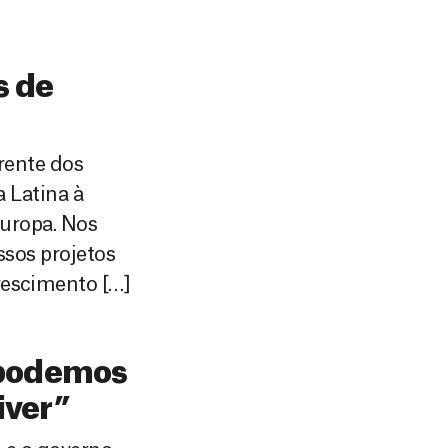
s de
rente dos
 Latina à
Europa. Nos
ssos projetos
escimento […]
 podemos
iver”