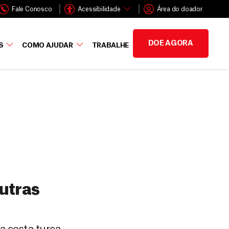
Fale Conosco
Acessibilidade
Área do doador
DOE AGORA
S
COMO AJUDAR
TRABALHE
outras