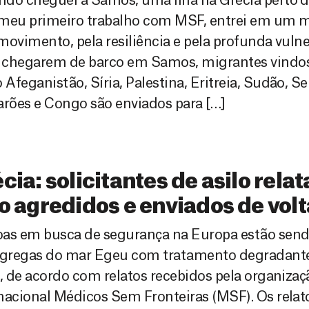
do cheguei a Samos, uma ilha na Grécia perto da
 meu primeiro trabalho com MSF, entrei em um
movimento, pela resiliência e pela profunda vulne
 chegarem de barco em Samos, migrantes vindos
Afeganistão, Síria, Palestina, Eritreia, Sudão, Se
rões e Congo são enviados para […]
cia: solicitantes de asilo rela
o agredidos e enviados de vol
oas em busca de segurança na Europa estão send
 gregas do mar Egeu com tratamento degradante 
a, de acordo com relatos recebidos pela organiza
nacional Médicos Sem Fronteiras (MSF). Os relat