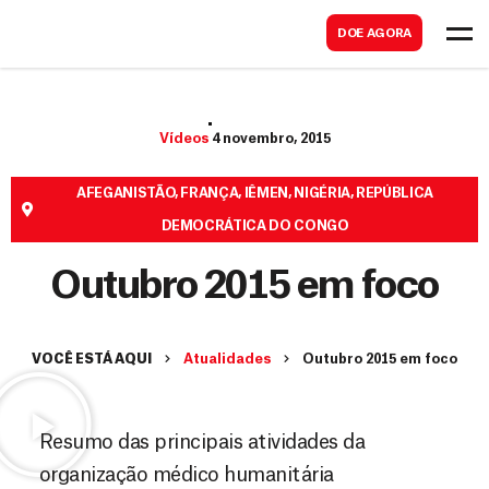
B
s
DOE AGORA
u
c
s
a
c
r
Vídeos
4 novembro, 2015
a
r
AFEGANISTÃO
,
FRANÇA
,
IÊMEN
,
NIGÉRIA
,
REPÚBLICA
DEMOCRÁTICA DO CONGO
Outubro 2015 em foco
VOCÊ ESTÁ AQUI
Atualidades
Outubro 2015 em foco
Resumo das principais atividades da
organização médico humanitária