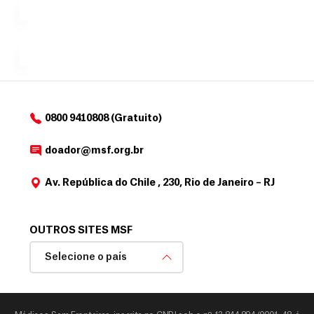
para
e
doadores
a
de
MSF....
d
o
d
o
a
0800 9410808 (Gratuito)
d
o
doador@msf.org.br
r
Av. República do Chile , 230, Rio de Janeiro – RJ
OUTROS SITES MSF
Selecione o país