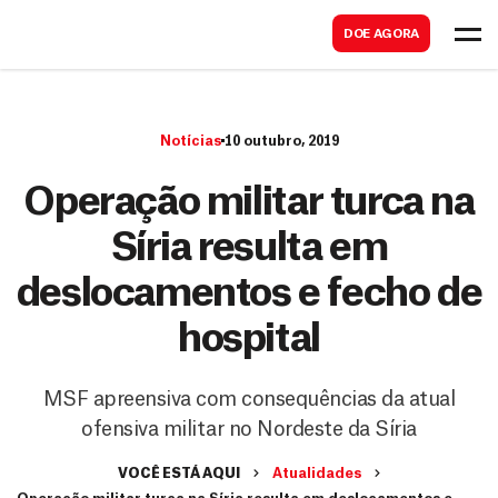
B
s
DOE AGORA
u
c
s
a
c
r
Notícias
10 outubro, 2019
a
r
Operação militar turca na
Síria resulta em
deslocamentos e fecho de
hospital
MSF apreensiva com consequências da atual
ofensiva militar no Nordeste da Síria
VOCÊ ESTÁ AQUI
Atualidades