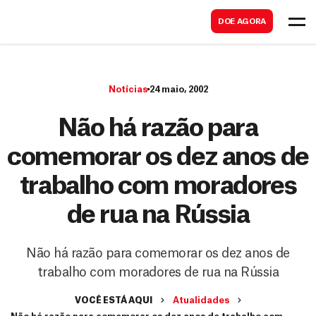
B
s
DOE AGORA
u
c
s
a
c
r
Notícias
24 maio, 2002
a
r
Não há razão para
comemorar os dez anos de
trabalho com moradores
de rua na Rússia
Não há razão para comemorar os dez anos de
trabalho com moradores de rua na Rússia
VOCÊ ESTÁ AQUI
Atualidades