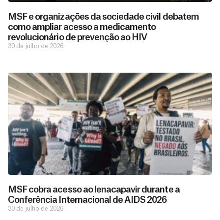
MSF e organizações da sociedade civil debatem
como ampliar acesso a medicamento
revolucionário de prevenção ao HIV
30 de julho de 2026
D
São as
doações
o
constantes
a
de pessoas
ç
como você
MSF cobra acesso ao lenacapavir durante a
que nos
ã
Conferência Internacional de AIDS 2026
D
Você
permitem
o
30 de julho de 2026
pode
o
estar
contribuir