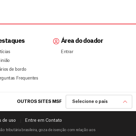
estaques
Área do doador
tícias
Entrar
inião
ários de bordo
rguntas Frequentes
OUTROS SITES MSF
Selecione o país
 de uso
Entre em Contato
o tributária brasileira, goza de isenção com relação aos