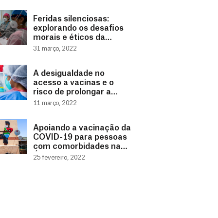
Feridas silenciosas:
explorando os desafios
morais e éticos da
COVID-19
31 março, 2022
A desigualdade no
acesso a vacinas e o
risco de prolongar a
pandemia
11 março, 2022
Apoiando a vacinação da
COVID-19 para pessoas
com comorbidades na
África do Sul
25 fevereiro, 2022