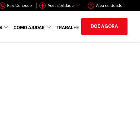
Fale Conosco
Acessibilidade
Área do doador
DOE AGORA
S
COMO AJUDAR
TRABALHE