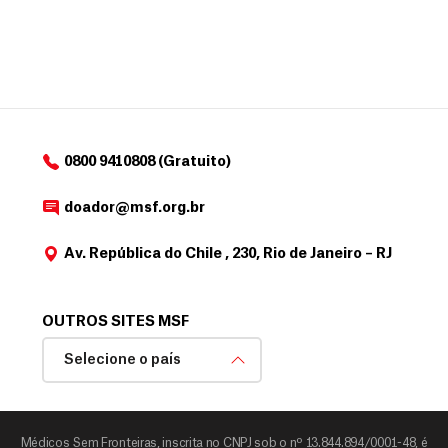
0800 9410808 (Gratuito)
doador@msf.org.br
Av. República do Chile , 230, Rio de Janeiro – RJ
OUTROS SITES MSF
Selecione o país
Médicos Sem Fronteiras, inscrita no CNPJ sob o nº 13.844.894/0001-48, é