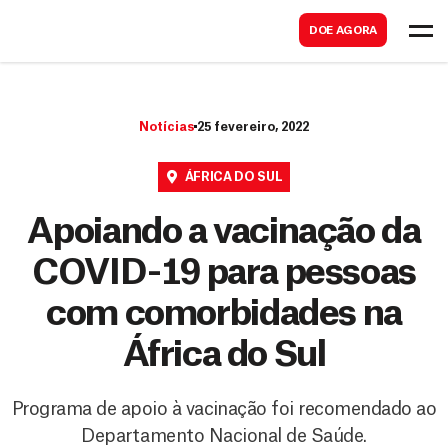
B
s
DOE AGORA
u
c
s
a
c
r
Notícias
25 fevereiro, 2022
a
r
ÁFRICA DO SUL
Apoiando a vacinação da
COVID-19 para pessoas
com comorbidades na
África do Sul
Programa de apoio à vacinação foi recomendado ao
Departamento Nacional de Saúde.