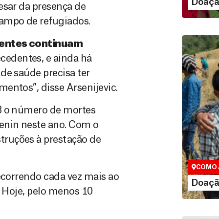
Doaçã
esar da presença de
ampo de refugiados.
ientes continuam
cedentes, e ainda há
de saúde precisa ter
entos”, disse Arsenijevic.
48 o número de mortes
Jenin neste ano. Com o
Doação
ruções à prestação de
Você pode
maneiras, 
valor que de
COMO 
recorrendo cada vez mais ao
LE
Doaçã
. Hoje, pelo menos 10