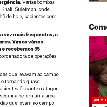
ergência.
Várias bombas
 Khalil Suleiman, onde
hã de hoje, pacientes com
Como
a vez mais frequentes, e
ares. Vimos vários
a e recebemos 55
 coordenadora de operações
radas que levavam ao campo
Doação
o e tornando quase
São as do
cientes. Durante o ataque,
que nos p
sseguir a pé, em uma área
vidas em di
COMO 
radas que levam ao campo
LE