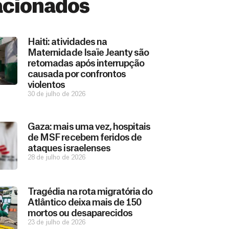
acionados
Haiti: atividades na
Maternidade Isaïe Jeanty são
retomadas após interrupção
causada por confrontos
violentos
30 de julho de 2026
Gaza: mais uma vez, hospitais
de MSF recebem feridos de
ataques israelenses
28 de julho de 2026
Tragédia na rota migratória do
Atlântico deixa mais de 150
mortos ou desaparecidos
23 de julho de 2026