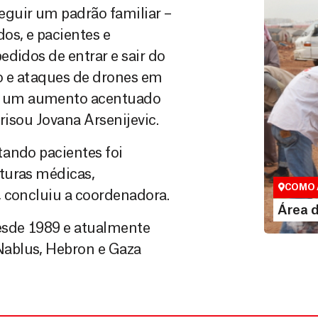
guir um padrão familiar –
os, e pacientes e
didos de entrar e sair do
ão e ataques de drones em
m um aumento acentuado
risou Jovana Arsenijevic.
tando pacientes foi
Área do
turas médicas,
Espaço exc
COMO 
 concluiu a coordenadora.
LE
Área 
esde 1989 e atualmente
ablus, Hebron e Gaza