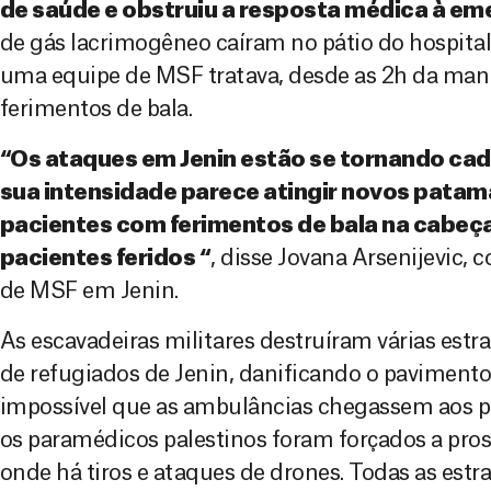
de saúde e obstruiu a resposta médica à em
de gás lacrimogêneo caíram no pátio do hospital
uma equipe de MSF tratava, desde as 2h da man
ferimentos de bala.
“Os ataques em Jenin estão se tornando cad
sua intensidade parece atingir novos patam
pacientes com ferimentos de bala na cabeç
pacientes feridos “
, disse Jovana Arsenijevic,
de MSF em Jenin.
As escavadeiras militares destruíram várias est
de refugiados de Jenin, danificando o paviment
impossível que as ambulâncias chegassem aos pa
os paramédicos palestinos foram forçados a pro
onde há tiros e ataques de drones. Todas as est