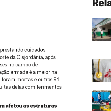
Rel
 prestando cuidados
rte da Cisjordânia, após
enses no campo de
 ação armada é a maior na
s foram mortas e outras 91
muitas delas com ferimentos
ém afetou as estruturas