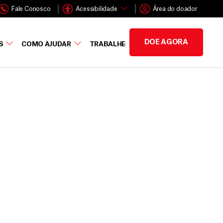
Fale Conosco
Acessibilidade
Área do doador
DOE AGORA
S
COMO AJUDAR
TRABALHE