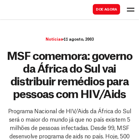
B
s
DOE AGORA
u
c
s
a
c
r
Notícias
11 agosto, 2003
a
r
MSF comemora: governo
da África do Sul vai
distribuir remédios para
pessoas com HIV/Aids
Programa Nacional de HIV/Aids da África do Sul
será o maior do mundo já que no país existem 5
milhões de pessoas infectadas. Desde 99, MSF
desenvolve programa de aids no país. Hoje, 500