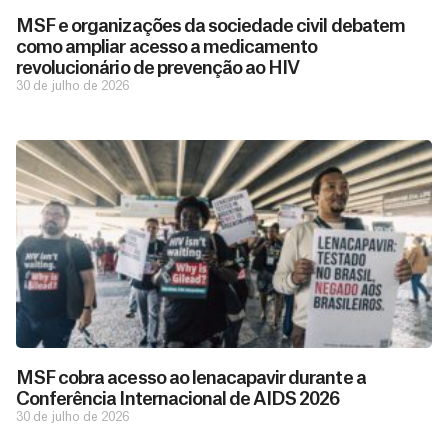
MSF e organizações da sociedade civil debatem
como ampliar acesso a medicamento
revolucionário de prevenção ao HIV
30 de julho de 2026
D
São as
doações
o
constantes
a
de pessoas
ç
como você
MSF cobra acesso ao lenacapavir durante a
que nos
ã
Conferência Internacional de AIDS 2026
D
Você
permitem
o
30 de julho de 2026
pode
o
estar
contribuir
M
preparados