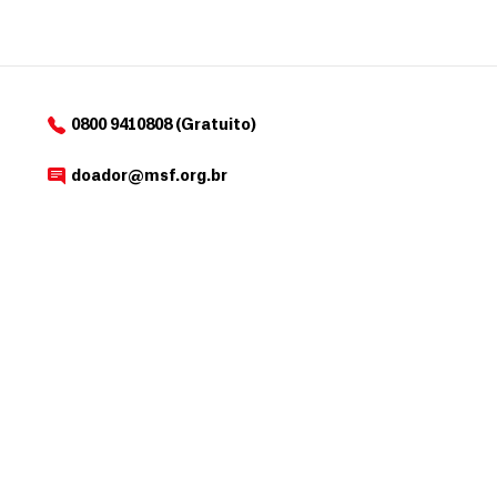
0800 9410808 (Gratuito)
doador@msf.org.br
Av. República do Chile , 230, Rio de Janeiro – RJ
OUTROS SITES MSF
Selecione o país
Médicos Sem Fronteiras, inscrita no CNPJ sob o nº 13.844.894/0001-48, é
uma associação sem fins lucrativos que, nos termos da legislação tributária
brasileira, goza de isenção com relação aos tributos federais devidos sobre