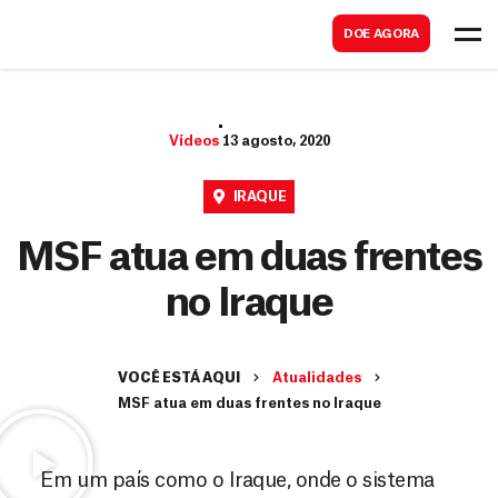
B
s
DOE AGORA
u
c
s
a
c
r
Vídeos
13 agosto, 2020
a
r
IRAQUE
MSF atua em duas frentes
no Iraque
VOCÊ ESTÁ AQUI
Atualidades
MSF atua em duas frentes no Iraque
Em um país como o Iraque, onde o sistema