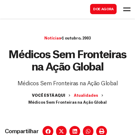
B
s
DOE AGORA
u
c
s
a
c
r
Notícias
1 outubro, 2003
a
r
Médicos Sem Fronteiras
na Ação Global
Médicos Sem Fronteiras na Ação Global
VOCÊ ESTÁ AQUI
Atualidades
Médicos Sem Fronteiras na Ação Global
Compartilhar