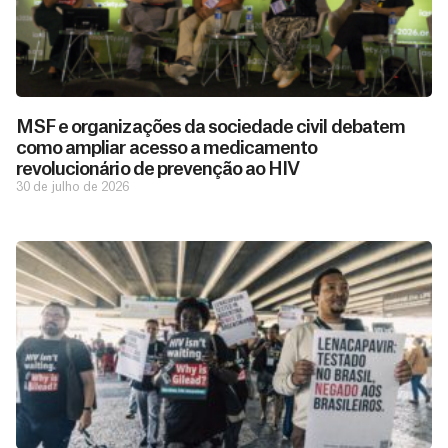
MSF e organizações da sociedade civil debatem
como ampliar acesso a medicamento
revolucionário de prevenção ao HIV
30 de julho de 2026
D
São as
doações
o
constantes