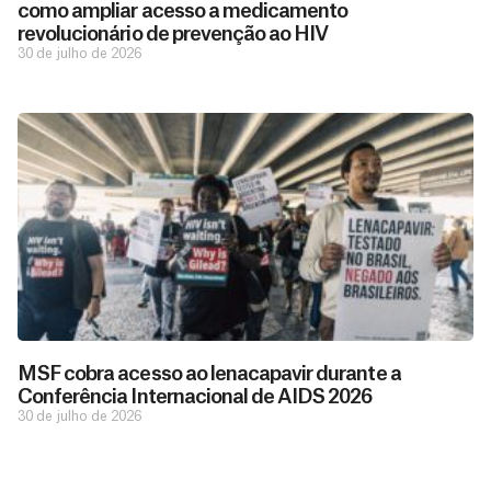
como ampliar acesso a medicamento
revolucionário de prevenção ao HIV
30 de julho de 2026
D
São as
doações
o
constantes
a
de pessoas
ç
como você
MSF cobra acesso ao lenacapavir durante a
que nos
ã
Conferência Internacional de AIDS 2026
D
Você
permitem
o
30 de julho de 2026
pode
o
estar
contribuir
M
preparados
a
com
e
para salvar
ç
MSF de
vidas em