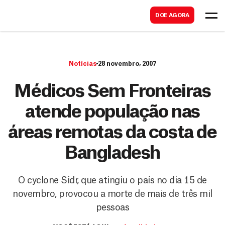
B
s
DOE AGORA
u
c
s
a
c
r
Notícias
28 novembro, 2007
a
r
Médicos Sem Fronteiras
atende população nas
áreas remotas da costa de
Bangladesh
O cyclone Sidr, que atingiu o país no dia 15 de
novembro, provocou a morte de mais de três mil
pessoas