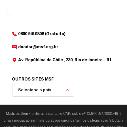
MSF....
d
o
d
o
a
0800 9410808 (Gratuito)
d
o
doador@msf.org.br
r
Av. República do Chile , 230, Rio de Janeiro – RJ
OUTROS SITES MSF
Selecione o país
Médicos Sem Fronteiras, inscrita no CNPJ sob o nº 13.844.894/0001-48, é
uma associação sem fins lucrativos que, nos termos da legislação tributária