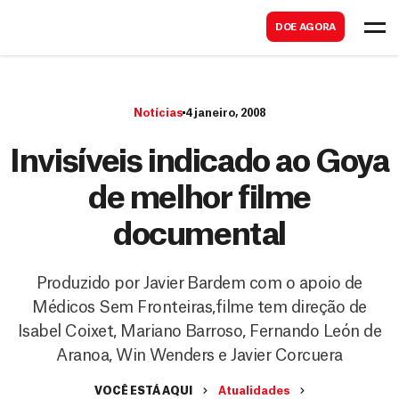
B
s
DOE AGORA
u
c
s
a
c
r
Notícias
4 janeiro, 2008
a
r
Invisíveis indicado ao Goya
de melhor filme
documental
Produzido por Javier Bardem com o apoio de
Médicos Sem Fronteiras,filme tem direção de
Isabel Coixet, Mariano Barroso, Fernando León de
Aranoa, Win Wenders e Javier Corcuera
VOCÊ ESTÁ AQUI
Atualidades