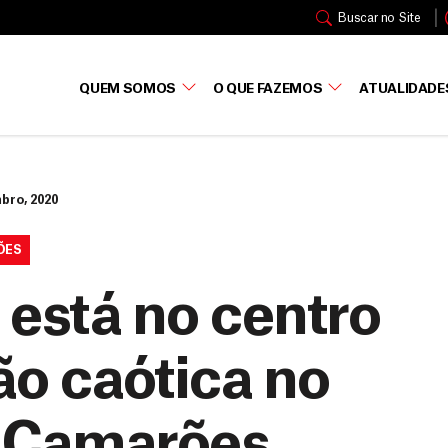
Buscar no Site
QUEM SOMOS
O QUE FAZEMOS
ATUALIDADE
bro, 2020
ÕES
 está no centro
ão caótica no
e Camarões