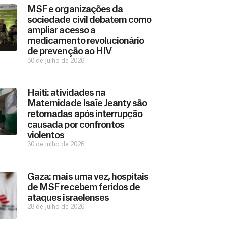
MSF e organizações da
sociedade civil debatem como
ampliar acesso a
medicamento revolucionário
de prevenção ao HIV
30 de julho de 2026
Haiti: atividades na
Maternidade Isaïe Jeanty são
retomadas após interrupção
causada por confrontos
violentos
30 de julho de 2026
Gaza: mais uma vez, hospitais
de MSF recebem feridos de
ataques israelenses
28 de julho de 2026