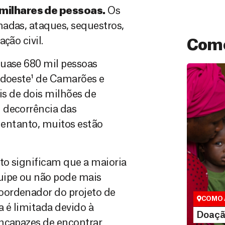
milhares de pessoas.
Os
adas, ataques, sequestros,
ção civil.
Como
quase 680 mil pessoas
udoeste¹ de Camarões e
is de dois milhões de
 decorrência das
o entanto, muitos estão
Doação
to significam que a maioria
São as do
uipe ou não pode mais
que nos p
vidas em di
oordenador do projeto de
COMO 
 é limitada devido à
LE
Doaçã
incapazes de encontrar