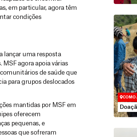
, em particular, agora têm
ntar condições
a lançar uma resposta
 MSF agora apoia várias
Doação
s comunitários de saúde que
Você pode
cia para grupos deslocados
maneiras, 
valor que de
COMO 
lações mantidas por MSF em
LE
Doaçã
uipes oferecem
nças pequenas, e
pessoas que sofreram