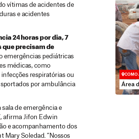
do vítimas de acidentes de
aduras e acidentes
a 24 horas por dia, 7
s que precisam de
o emergências pediátricas
Área do
ões médicas, como
Espaço exc
 infecções respiratórias ou
COMO 
LE
ansportados por ambulância
Área 
 sala de emergência e
, afirma Jifon Edwin
ssão e acompanhamento dos
nt Mary Soledad. “Nossos