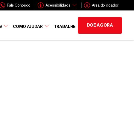
Fale Conosco
Acessibilidade
Área do doador
DOE AGORA
S
COMO AJUDAR
TRABALHE