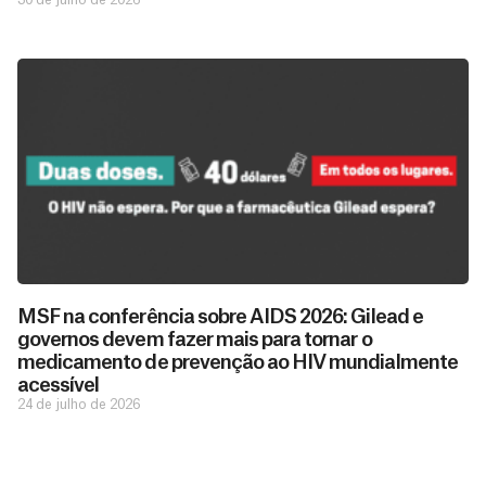
D
São as
doações
o
MSF na conferência sobre AIDS 2026: Gilead e
constantes
a
governos devem fazer mais para tornar o
de pessoas
ç
como você
medicamento de prevenção ao HIV mundialmente
que nos
ã
acessível
D
Você
permitem
o
24 de julho de 2026
pode
o
estar
contribuir
M
preparados
a
com
e
para salvar
ç
MSF de
vidas em
n
diversas