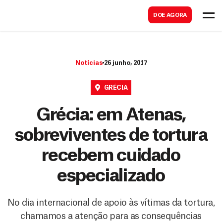
B
s
DOE AGORA
u
c
s
a
c
r
Notícias
26 junho, 2017
a
r
GRÉCIA
Grécia: em Atenas,
sobreviventes de tortura
recebem cuidado
especializado
No dia internacional de apoio às vítimas da tortura,
chamamos a atenção para as consequências