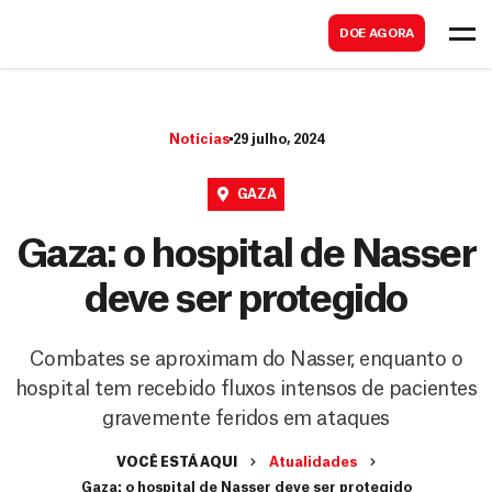
B
s
DOE AGORA
u
c
s
a
c
r
Notícias
29 julho, 2024
a
r
GAZA
Gaza: o hospital de Nasser
deve ser protegido
Combates se aproximam do Nasser, enquanto o
hospital tem recebido fluxos intensos de pacientes
gravemente feridos em ataques
VOCÊ ESTÁ AQUI
Atualidades
Gaza: o hospital de Nasser deve ser protegido