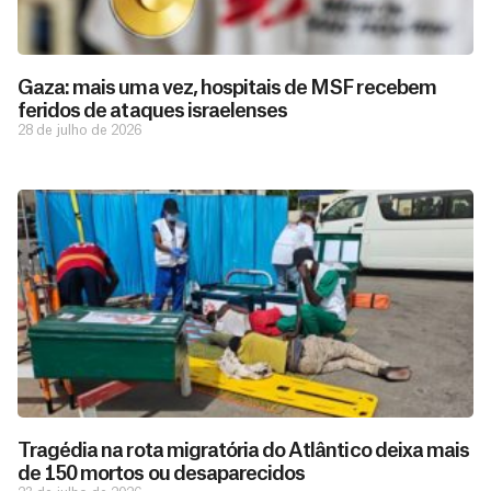
Gaza: mais uma vez, hospitais de MSF recebem
feridos de ataques israelenses
28 de julho de 2026
D
São as
doações
o
constantes
a
de pessoas
ç
como você
Tragédia na rota migratória do Atlântico deixa mais
que nos
ã
de 150 mortos ou desaparecidos
D
Você
permitem