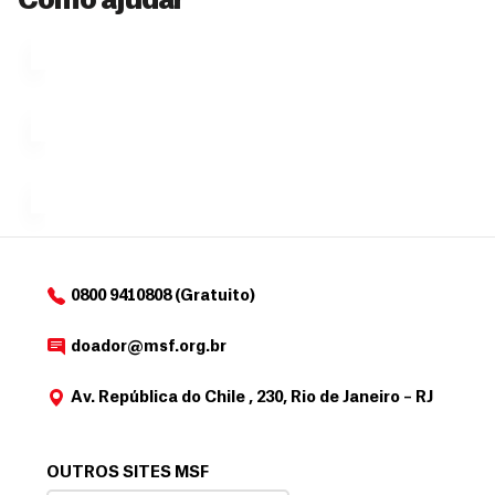
Como ajudar
Ú
fazendo
que se
l
n
uma só
tornar...
doação,
i
no valor
c
Á
Espaço
que
exclusivo
a
r
desejar....
para
e
doadores
a
de
MSF....
d
o
d
o
a
0800 9410808 (Gratuito)
d
o
doador@msf.org.br
r
Av. República do Chile , 230, Rio de Janeiro – RJ
OUTROS SITES MSF