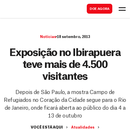
B
s
DOE AGORA
u
c
s
a
c
r
Notícias
18 setembro, 2013
a
r
Exposição no Ibirapuera
teve mais de 4.500
visitantes
Depois de São Paulo, a mostra Campo de
Refugiados no Coração da Cidade segue para o Rio
de Janeiro, onde ficará aberta ao público do dia 4 a
13 de outubro
VOCÊ ESTÁ AQUI
Atualidades