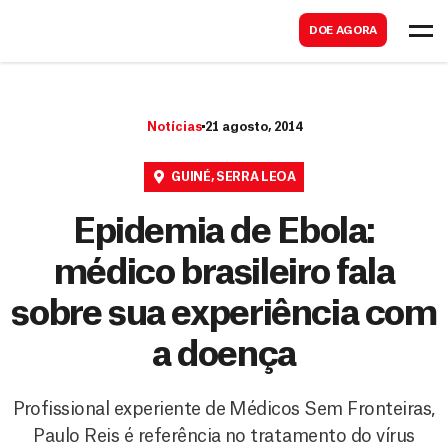
B
s
DOE AGORA
u
c
s
a
c
r
Notícias
21 agosto, 2014
a
r
GUINÉ
,
SERRA LEOA
Epidemia de Ebola:
médico brasileiro fala
sobre sua experiência com
a doença
Profissional experiente de Médicos Sem Fronteiras,
Paulo Reis é referência no tratamento do vírus