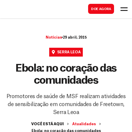
B
s
DOE AGORA
u
c
s
a
c
r
Notícias
29 abril, 2015
a
r
SERRA LEOA
Ebola: no coração das
comunidades
Promotores de saúde de MSF realizam atividades
de sensibilização em comunidades de Freetown,
Serra Leoa
VOCÊ ESTÁ AQUI
Atualidades
Ebola: no coração das comunidades