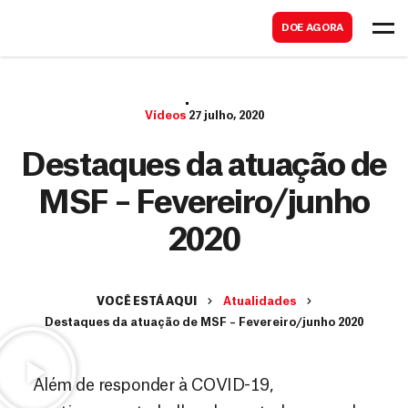
B
s
DOE AGORA
u
c
s
a
c
r
Vídeos
27 julho, 2020
a
r
Destaques da atuação de
MSF – Fevereiro/junho
2020
VOCÊ ESTÁ AQUI
Atualidades
Destaques da atuação de MSF – Fevereiro/junho 2020
Além de responder à COVID-19,