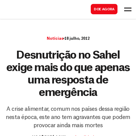
B
s
DOE AGORA
u
c
s
a
c
r
Notícias
18 julho, 2012
a
r
Desnutrição no Sahel
exige mais do que apenas
uma resposta de
emergência
A crise alimentar, comum nos países dessa região
nesta época, este ano tem agravantes que podem
provocar ainda mais mortes