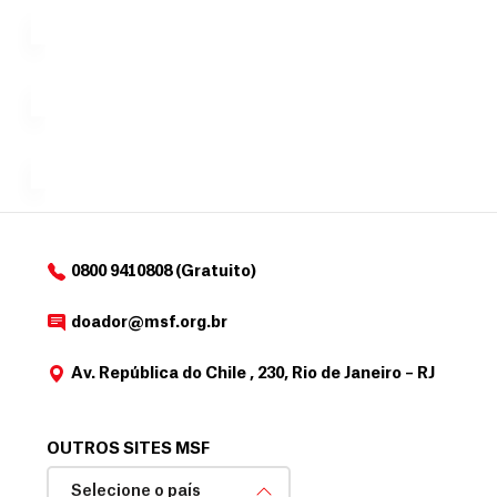
n
uma só
tornar...
doação,
i
no valor
c
Á
Espaço
que
exclusivo
a
r
desejar....
para
e
doadores
a
de
MSF....
d
o
d
o
a
0800 9410808 (Gratuito)
d
o
doador@msf.org.br
r
Av. República do Chile , 230, Rio de Janeiro – RJ
OUTROS SITES MSF
Selecione o país