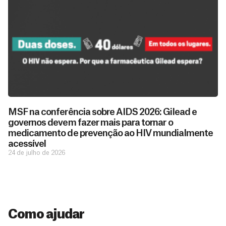
D
São as
doações
o
MSF na conferência sobre AIDS 2026: Gilead e
constantes
a
governos devem fazer mais para tornar o
de pessoas
ç
como você
medicamento de prevenção ao HIV mundialmente
que nos
ã
acessível
D
Você
permitem
o
24 de julho de 2026
pode
o
estar
contribuir
M
preparados
a
com
e
para salvar
ç
MSF de
vidas em
n
diversas
ã
diversos
s
maneiras,
países.
o
inclusive
a
Como ajudar
Veja por
Ú
fazendo
que se
l