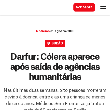
B
s
DOE AGORA
u
c
s
a
c
r
Notícias
31 agosto, 2006
a
r
SUDÃO
Darfur: Cólera aparece
após saída de agências
humanitárias
Nas últimas duas semanas, oito pessoas morreram
devido à doença, entre elas uma criança de menos
de cinco anos. Médicos Sem Fronteiras já tratou