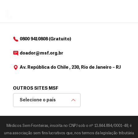
a
de
MSF....
d
o
d
o
a
0800 9410808 (Gratuito)
d
o
doador@msf.org.br
r
Av. República do Chile , 230, Rio de Janeiro – RJ
OUTROS SITES MSF
Selecione o país
Médicos Sem Fronteiras, inscrita no CNPJ sob o nº 13.844.894/0001-48, é
uma associação sem fins lucrativos que, nos termos da legislação tributária