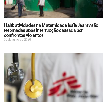
Haiti: atividades na Maternidade Isaïe Jeanty são
retomadas após interrupção causada por
confrontos violentos
30 de julho de 2026
D
São as
doações
o
constantes
a
de pessoas