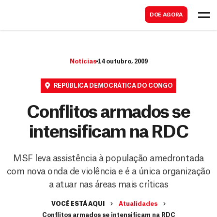
B
s
DOE AGORA
u
c
s
a
c
r
Notícias
14 outubro, 2009
a
r
REPÚBLICA DEMOCRÁTICA DO CONGO
Conflitos armados se
intensificam na RDC
MSF leva assistência à população amedrontada
com nova onda de violência e é a única organização
a atuar nas áreas mais críticas
VOCÊ ESTÁ AQUI
Atualidades
Conflitos armados se intensificam na RDC