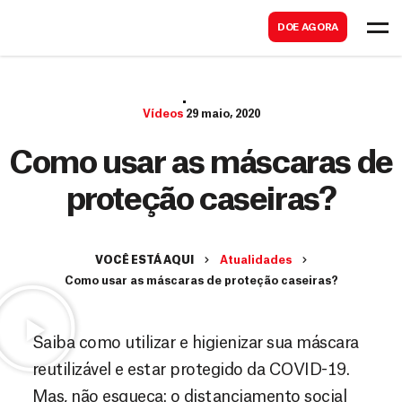
B
s
DOE AGORA
u
c
s
a
c
r
Vídeos
29 maio, 2020
a
r
Como usar as máscaras de
proteção caseiras?
VOCÊ ESTÁ AQUI
Atualidades
Como usar as máscaras de proteção caseiras?
Saiba como utilizar e higienizar sua máscara
reutilizável e estar protegido da COVID-19.
Mas, não esqueça: o distanciamento social