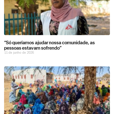
“Só queríamos ajudar nossa comunidade, as
pessoas estavam sofrendo”
11 de junho de 2026
D
São as
doações
o
constantes