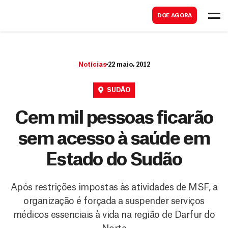
B
s
DOE AGORA
u
c
s
a
c
r
Notícias
22 maio, 2012
a
r
SUDÃO
Cem mil pessoas ficarão
sem acesso à saúde em
Estado do Sudão
Após restrições impostas às atividades de MSF, a
organização é forçada a suspender serviços
médicos essenciais à vida na região de Darfur do