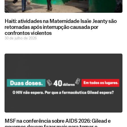
Haiti: atividades na Maternidade Isaïe Jeanty são
retomadas após interrupção causada por
confrontos violentos
30 de julho de 2026
D
São as
doações
o
MSF na conferência sobre AIDS 2026: Gilead e
constantes
a
de pessoas