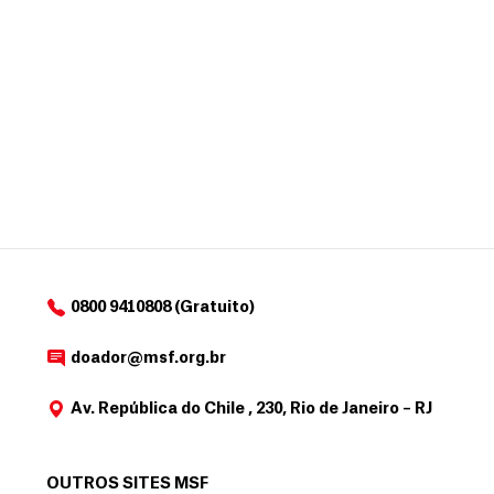
d
o
r
0800 9410808 (Gratuito)
doador@msf.org.br
Av. República do Chile , 230, Rio de Janeiro – RJ
OUTROS SITES MSF