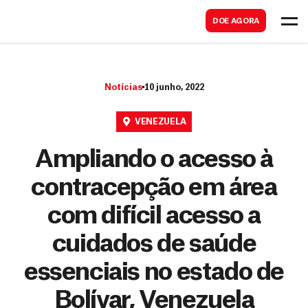
B
s
DOE AGORA
u
c
s
a
c
r
Notícias
10 junho, 2022
a
r
VENEZUELA
Ampliando o acesso à
contracepção em área
com difícil acesso a
cuidados de saúde
essenciais no estado de
Bolívar, Venezuela