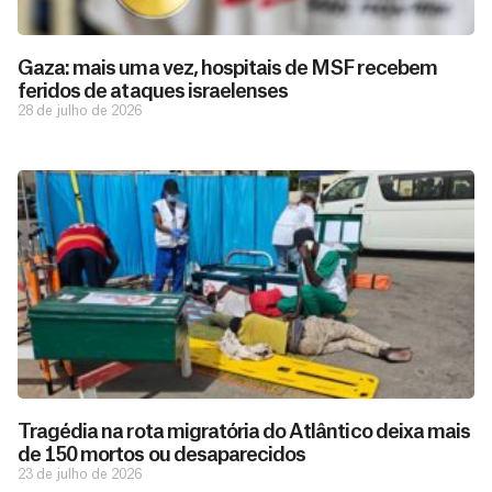
Gaza: mais uma vez, hospitais de MSF recebem
feridos de ataques israelenses
28 de julho de 2026
D
São as
doações
o
constantes
a
de pessoas
ç
como você
Tragédia na rota migratória do Atlântico deixa mais
que nos
ã
de 150 mortos ou desaparecidos
D
Você
permitem
o
23 de julho de 2026
pode
o
estar