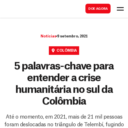
B
s
DOE AGORA
u
c
s
a
c
r
Notícias
9 setembro, 2021
a
r
COLÔMBIA
5 palavras-chave para
entender a crise
humanitária no sul da
Colômbia
Até o momento, em 2021, mais de 21 mil pessoas
foram deslocadas no triângulo de Telembí, fugindo