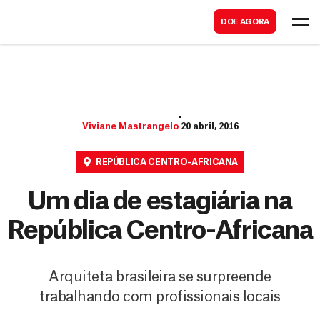
B
s
DOE AGORA
u
c
s
a
c
r
a
r
Viviane Mastrangelo
20 abril, 2016
REPÚBLICA CENTRO-AFRICANA
Um dia de estagiária na
República Centro-Africana
Arquiteta brasileira se surpreende
trabalhando com profissionais locais