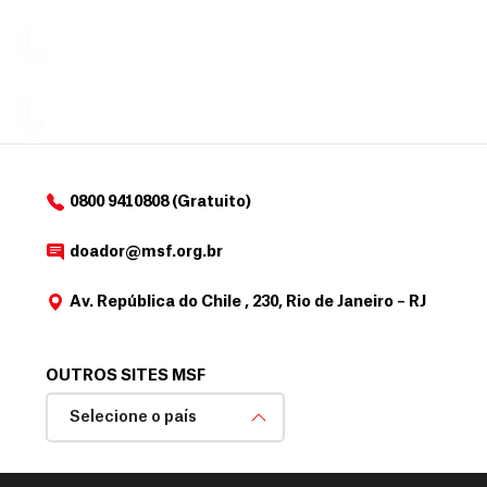
exclusivo
a
r
desejar....
para
e
doadores
a
de
MSF....
d
o
d
o
a
0800 9410808 (Gratuito)
d
o
doador@msf.org.br
r
Av. República do Chile , 230, Rio de Janeiro – RJ
OUTROS SITES MSF
Selecione o país