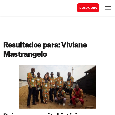
B
s
DOE AGORA
u
c
s
a
c
r
a
r
Resultados para:
Viviane
Mastrangelo