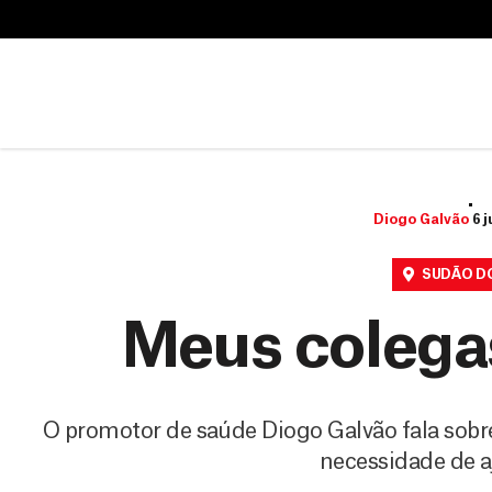
B
u
B
s
u
c
s
a
c
r
a
r
Diogo Galvão
6 j
SUDÃO D
Meus colega
O promotor de saúde Diogo Galvão fala sobre 
necessidade de 