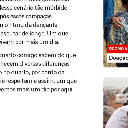
desse cenário tão mórbido,
após essas carapaças.
m o ritmo da dançante
Doação 
Você pode c
e escutar de longe. Um que
maneiras, i
evivem por mais um dia.
valor que des
COMO A
 quarto comigo sabem do que
LEI
Doação
nhecem diversas diferenças
 no quarto, por conta da
e respeitam e assim, um que
ivemos mais um dia por aqui.