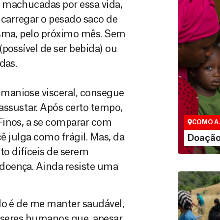
 machucadas por essa vida,
e carregar o pesado saco de
esma, pelo próximo mês. Sem
possível de ser bebida) ou
das.
Doação 
maniose visceral, consegue
São as doaç
que nos per
 assustar. Após certo tempo,
vidas em div
Finos, a se comparar com
COMO A
LEI
cê julga como frágil. Mas, da
Doação
o difíceis de serem
doença. Ainda resiste uma
do é de me manter saudável,
s seres humanos que, apesar