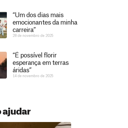
“Um dos dias mais
emocionantes da minha
carreira”
28 de novembro de 2025
“É possível florir
esperança em terras
áridas”
14 de novembro de 2025
 ajudar