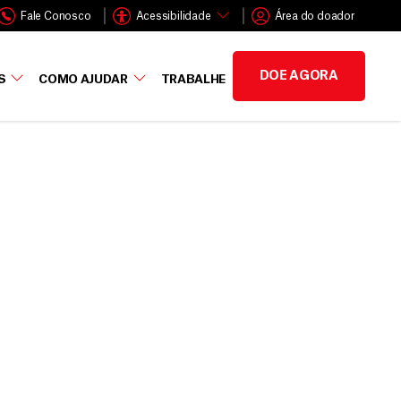
Fale Conosco
Acessibilidade
Área do doador
DOE AGORA
S
COMO AJUDAR
TRABALHE