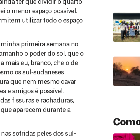
nda ter que dividir o quarto
ei o menor espaço possível.
mitem utilizar todo o espaço
a minha primeira semana no
tamanho o poder do sol, que o
 mais eu, branco, cheio de
mesmo os sul-sudaneses
ão dura que nem mesmo cavar
es e amigos é possível.
as fissuras e rachaduras,
 que aparecem durante a
Como
s sofridas peles dos sul-