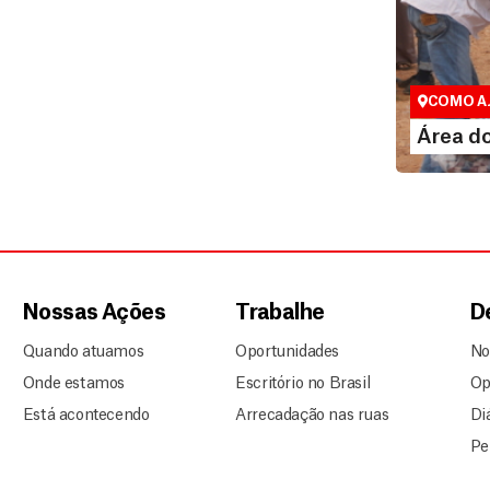
Área do 
Espaço excl
COMO A
LEI
Área d
Nossas Ações
Trabalhe
D
Quando atuamos
Oportunidades
No
Onde estamos
Escritório no Brasil
Op
Está acontecendo
Arrecadação nas ruas
Di
Pe