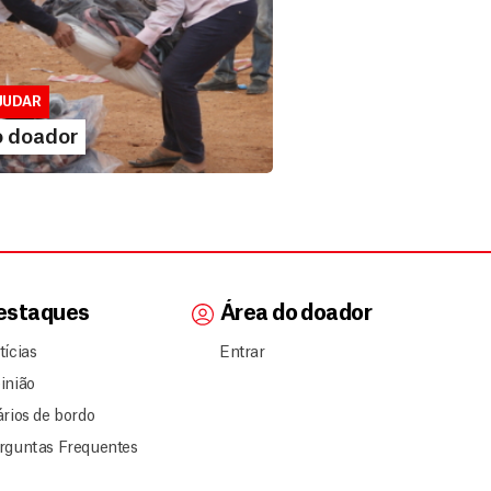
doador
usivo para doadores de MSF....
JUDAR
A MAIS
o doador
estaques
Área do doador
tícias
Entrar
inião
ários de bordo
rguntas Frequentes