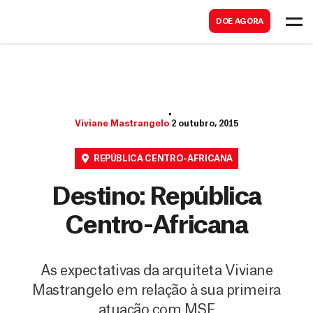
B
s
DOE AGORA
u
c
s
a
c
r
a
r
Viviane Mastrangelo
2 outubro, 2015
REPÚBLICA CENTRO-AFRICANA
Destino: República
Centro-Africana
As expectativas da arquiteta Viviane
Mastrangelo em relação à sua primeira
atuação com MSF