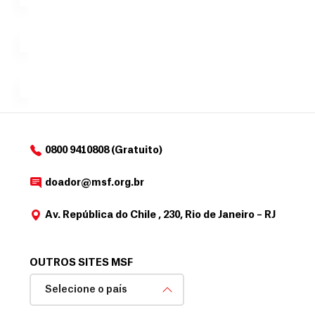
no valor
c
Á
Espaço
que
exclusivo
a
r
desejar....
para
e
doadores
a
de
MSF....
d
o
d
o
a
0800 9410808 (Gratuito)
d
o
doador@msf.org.br
r
Av. República do Chile , 230, Rio de Janeiro – RJ
OUTROS SITES MSF
Selecione o país