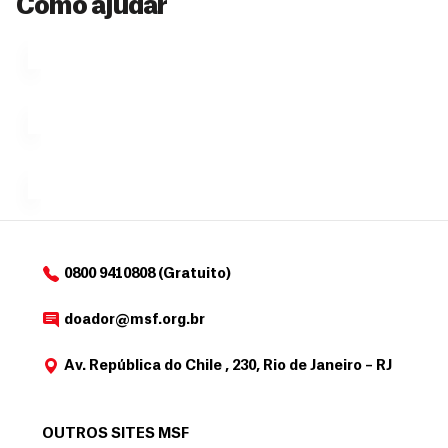
Como ajudar
Veja por
Ú
fazendo
que se
l
n
uma só
tornar...
doação,
i
no valor
c
Á
Espaço
que
exclusivo
a
r
desejar....
para
e
doadores
a
de
MSF....
d
o
d
o
a
0800 9410808 (Gratuito)
d
o
doador@msf.org.br
r
Av. República do Chile , 230, Rio de Janeiro – RJ
OUTROS SITES MSF