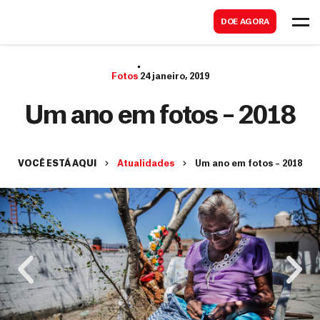
B
s
DOE AGORA
u
c
s
a
c
Fotos
24 janeiro, 2019
r
a
Um ano em fotos – 2018
r
VOCÊ ESTÁ AQUI
Atualidades
Um ano em fotos – 2018