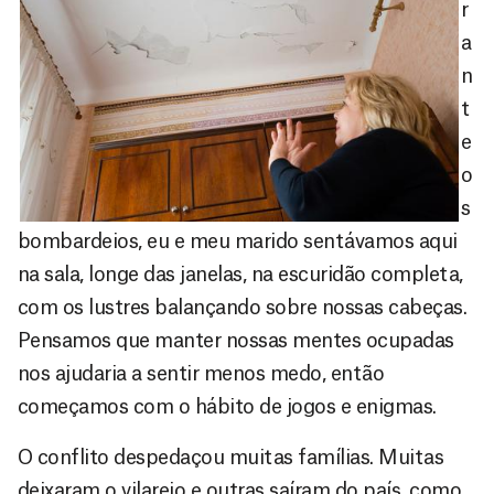
r
a
n
t
e
o
s
bombardeios, eu e meu marido sentávamos aqui
na sala, longe das janelas, na escuridão completa,
com os lustres balançando sobre nossas cabeças.
Pensamos que manter nossas mentes ocupadas
nos ajudaria a sentir menos medo, então
começamos com o hábito de jogos e enigmas.
O conflito despedaçou muitas famílias. Muitas
deixaram o vilarejo e outras saíram do país, como