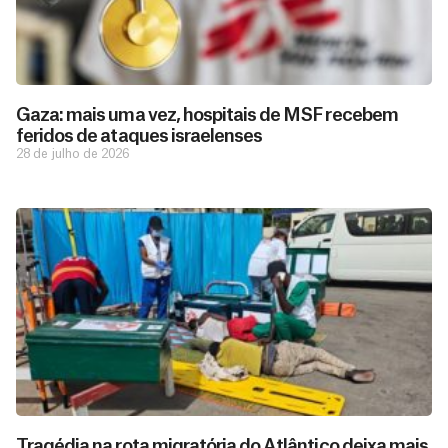
Gaza: mais uma vez, hospitais de MSF recebem
feridos de ataques israelenses
28 de julho de 2026
D
São as
doações
o
constantes
a
de pessoas
ç
como você
Tragédia na rota migratória do Atlântico deixa mais