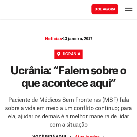
B
s
DOE AGORA
u
c
s
a
c
r
Notícias
13 janeiro, 2017
a
r
UCRÂNIA
Ucrânia: “Falem sobre o
que acontece aqui”
Paciente de Médicos Sem Fronteiras (MSF) fala
sobre a vida em meio a um conflito contínuo; para
ela, ajudar os demais é a melhor maneira de lidar
com a situação