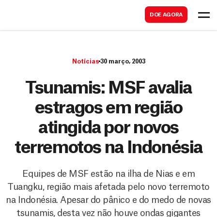
B
s
DOE AGORA
u
c
s
a
c
r
Notícias
30 março, 2003
a
r
Tsunamis: MSF avalia
estragos em região
atingida por novos
terremotos na Indonésia
Equipes de MSF estão na ilha de Nias e em
Tuangku, região mais afetada pelo novo terremoto
na Indonésia. Apesar do pânico e do medo de novas
tsunamis, desta vez não houve ondas gigantes