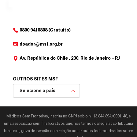
o
d
o
a
0800 9410808 (Gratuito)
d
o
doador@msf.org.br
r
Av. República do Chile , 230, Rio de Janeiro – RJ
OUTROS SITES MSF
Selecione o país
Médicos Sem Fronteiras, inscrita no CNPJ sob o nº 13.844.894/0001-48, é
uma associação sem fins lucrativos que, nos termos da legislação tributária
brasileira, goza de isenção com relação aos tributos federais devidos sobre