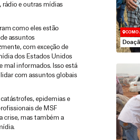
 rádio e outras mídias
Doação
Você pode
maneiras, 
valor que de
aram como eles estão
COMO 
 de assuntos
LE
Doaçã
lizmente, com exceção de
 mídia dos Estados Unidos
 mal informados. Isso está
idar com assuntos globais
 catástrofes, epidemias e
profissionais de MSF
da crise, mas também a
mídia.
Área do