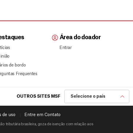
estaques
Área do doador
tícias
Entrar
inião
ários de bordo
rguntas Frequentes
OUTROS SITES MSF
Selecione o país
 de uso
Entre em Contato
o tributária brasileira, goza de isenção com relação aos