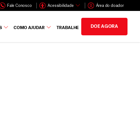
Fale Conosco
Acessibilidade
Área do doador
DOE AGORA
S
COMO AJUDAR
TRABALHE