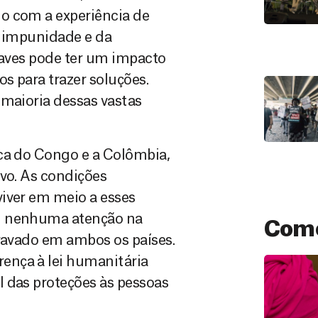
o com a experiência de
da impunidade e da
graves pode ter um impacto
s para trazer soluções.
 maioria dessas vastas
ica do Congo e a Colômbia,
ivo. As condições
viver em meio a esses
ou nenhuma atenção na
Como
gravado em ambos os países.
ença à lei humanitária
 das proteções às pessoas