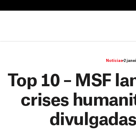
B
u
B
s
u
c
s
a
c
r
a
r
Notícias
2 jane
Top 10 – MSF lan
crises humani
divulgada