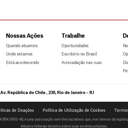
Nossas Ações
Trabalhe
D
Quando atuamos
Oportunidades
No
Onde estamos
Escritório no Brasil
Op
Está acontecendo
Arrecadação nas ruas
Di
Pe
Av. República do Chile , 230, Rio de Janeiro – RJ
íticas de Doações
Política de Utilização de Cookies
Termos
4.894/0001-48, é uma associação sem fins lucrativos que, nos termos da legislaçã
tributos federais devidos sobre suas receitas próprias.