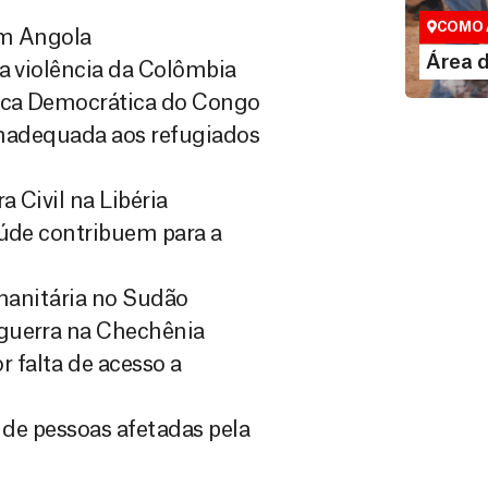
Espaço exc
COMO 
em Angola
LE
Área 
da violência da Colômbia
lica Democrática do Congo
 inadequada aos refugiados
 Civil na Libéria
aúde contribuem para a
umanitária no Sudão
 guerra na Chechênia
 falta de acesso a
o de pessoas afetadas pela