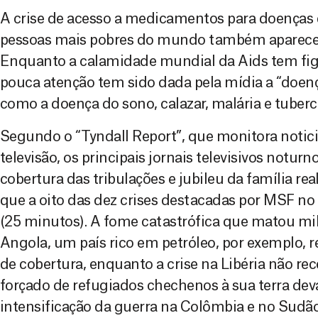
A crise de acesso a medicamentos para doença
pessoas mais pobres do mundo também aparece na
Enquanto a calamidade mundial da Aids tem figu
pouca atenção tem sido dada pela mídia a “doenç
como a doença do sono, calazar, malária e tuberc
Segundo o “Tyndall Report”, que monitora notici
televisão, os principais jornais televisivos notu
cobertura das tribulações e jubileu da família rea
que a oito das dez crises destacadas por MSF no
(25 minutos). A fome catastrófica que matou mi
Angola, um país rico em petróleo, por exemplo,
de cobertura, enquanto a crise na Libéria não r
forçado de refugiados chechenos à sua terra deva
intensificação da guerra na Colômbia e no Sudã