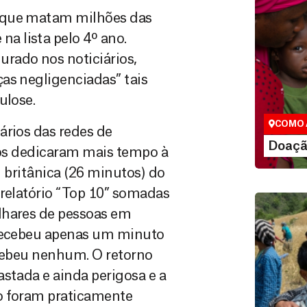
s que matam milhões das
 lista pelo 4º ano.
rado nos noticiários,
Doação
as negligenciadas” tais
São as do
que nos p
ulose.
vidas em di
COMO 
ários das redes de
LE
Doaçã
rnos dedicaram mais tempo à
l britânica (26 minutos) do
 relatório “Top 10” somadas
lhares de pessoas em
 recebeu apenas um minuto
ecebeu nenhum. O retorno
stada e ainda perigosa e a
o foram praticamente