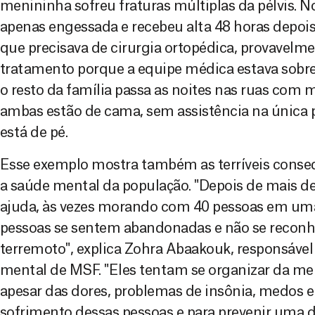
menininha sofreu fraturas múltiplas da pélvis. No
apenas engessada e recebeu alta 48 horas depoi
que precisava de cirurgia ortopédica, provavel
tratamento porque a equipe médica estava sobre
o resto da família passa as noites nas ruas com 
ambas estão de cama, sem assistência na única 
está de pé.
Esse exemplo mostra também as terríveis conse
a saúde mental da população. "Depois de mais de
ajuda, às vezes morando com 40 pessoas em um
pessoas se sentem abandonadas e não se recon
terremoto", explica Zohra Abaakouk, responsáve
mental de MSF. "Eles tentam se organizar da mel
apesar das dores, problemas de insônia, medos e a
sofrimento dessas pessoas e para prevenir uma d