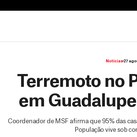
B
u
B
s
u
c
s
a
c
r
a
r
Notícias
27 ago
Terremoto no P
em Guadalupe 
Coordenador de MSF afirma que 95% das casas
População vive sob co