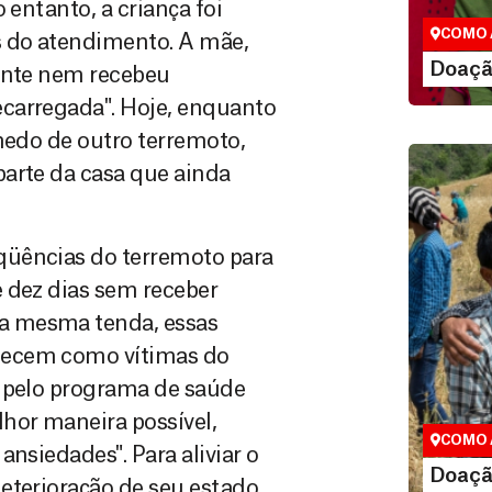
 entanto, a criança foi
vidas em di
COMO 
s do atendimento. A mãe,
LE
Doaçã
mente nem recebeu
carregada". Hoje, enquanto
medo de outro terremoto,
parte da casa que ainda
qüências do terremoto para
 dez dias sem receber
a mesma tenda, essas
Doação
hecem como vítimas do
Você pode
l pelo programa de saúde
maneiras, 
valor que de
hor maneira possível,
COMO 
nsiedades". Para aliviar o
LE
Doaçã
eterioração de seu estado