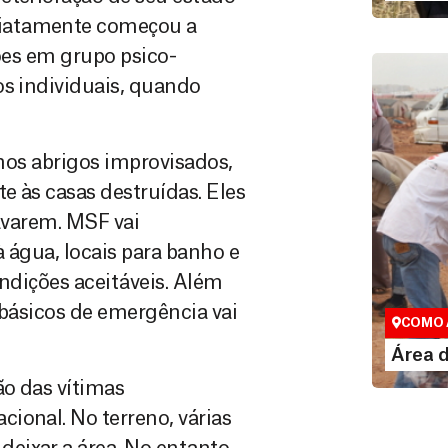
diatamente começou a
sões em grupo psico-
os individuais, quando
 nos abrigos improvisados,
e às casas destruídas. Eles
lavarem. MSF vai
 água, locais para banho e
Área do
ondições aceitáveis. Além
Espaço exc
s básicos de emergência vai
COMO 
LE
Área 
ão das vítimas
ional. No terreno, várias