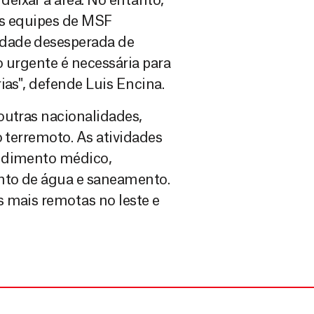
eixar a área. No entanto,
as equipes de MSF
idade desesperada de
o urgente é necessária para
ias", defende Luis Encina.
outras nacionalidades,
o terremoto. As atividades
endimento médico,
ento de água e saneamento.
 mais remotas no leste e