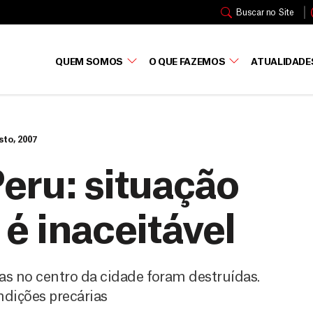
Buscar no Site
QUEM SOMOS
O QUE FAZEMOS
ATUALIDADE
sto, 2007
eru: situação
é inaceitável
 no centro da cidade foram destruídas.
ndições precárias