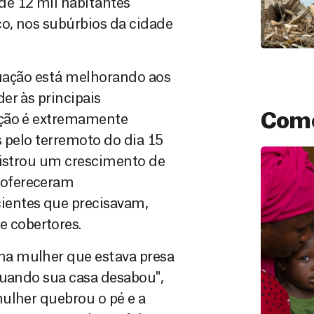
de 12 mil habitantes
co, nos subúrbios da cidade
ituação está melhorando aos
er às principais
Como
ação é extremamente
 pelo terremoto do dia 15
gistrou um crescimento de
 ofereceram
ientes que precisavam,
 cobertores.
a mulher que estava presa
quando sua casa desabou",
Doação
São as do
ulher quebrou o pé e a
que nos p