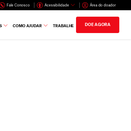
Fale Conosco
Acessibilidade
Área do doador
DOE AGORA
S
COMO AJUDAR
TRABALHE