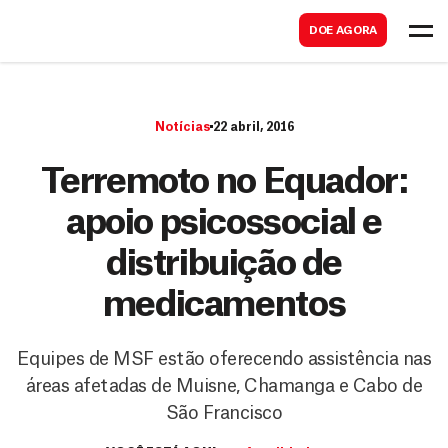
B
s
DOE AGORA
u
c
s
a
c
r
Notícias
22 abril, 2016
a
r
Terremoto no Equador:
apoio psicossocial e
distribuição de
medicamentos
Equipes de MSF estão oferecendo assistência nas
áreas afetadas de Muisne, Chamanga e Cabo de
São Francisco