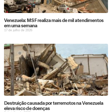
Venezuela: MSF realiza mais de mil atendimentos
em uma semana
17 de julho de 2026
D
São as
doações
o
constantes
a
de pessoas
ç
como você
Destruição causada por terremotos na Venezuela
que nos
ã
eleva risco de doenças
D
Você
permitem