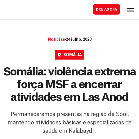
B
s
DOE AGORA
u
c
s
a
c
r
Notícias
24 julho, 2023
a
r
SOMÁLIA
Somália: violência extrema
força MSF a encerrar
atividades em Las Anod
Permaneceremos presentes na região de Sool,
mantendo atividades básicas e especializadas de
saúde em Kalabaydh.