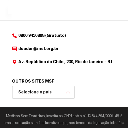
de
MSF....
d
o
d
o
a
0800 9410808 (Gratuito)
d
o
doador@msf.org.br
r
Av. República do Chile , 230, Rio de Janeiro – RJ
OUTROS SITES MSF
Selecione o país
Médicos Sem Fronteiras, inscrita no CNPJ sob o nº 13.844.894/0001-48, é
uma associação sem fins lucrativos que, nos termos da legislação tributária